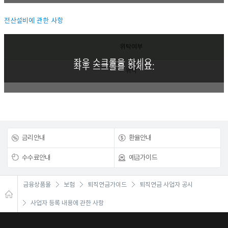
전산설비에 관한 사항
위탁여부
좌우 스크롤을 하세요.
좌우 스크롤을 하세요.
위탁
금리안내
환율안내
수수료안내
예금가이드
금융상품몰
보험
퇴직연금가이드
퇴직연금 사업자 공시
사업자 등록 내용에 관한 사항