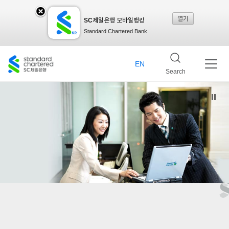
열기
SC제일은행 모바일뱅킹
SC
Standard Chartered Bank
제일
EN
Search
은행
모바
일뱅
킹레