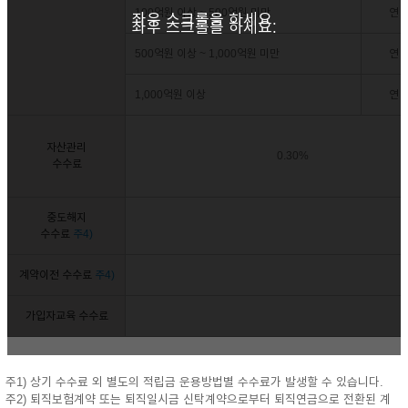
100억원 이상 ~ 500억원 미만
연 0
좌우 스크롤을 하세요.
좌우 스크롤을 하세요.
500억원 이상 ~ 1,000억원 미만
연 0
1,000억원 이상
연 0
자산관리
0.30%
수수료
중도해지
수수료
주4)
계약이전 수수료
주4)
가입자교육 수수료
주1) 상기 수수료 외 별도의 적립금 운용방법별 수수료가 발생할 수 있습니다.
주2) 퇴직보험계약 또는 퇴직일시금 신탁계약으로부터 퇴직연금으로 전환된 계