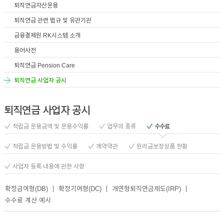
퇴직연금자산운용
퇴직연금 관련 법규 및 유관기관
금융결제원 RK시스템 소개
용어사전
퇴직연금 Pension Care
퇴직연금 사업자 공시
퇴직연금 사업자 공시
적립금 운용금액 및 운용수익률
업무의 종류
수수료
적립금 운용방법 및 수익률
계약약관
원리금보장상품 현황
사업자 등록 내용에 관한 사항
확정급여형(DB)
확정기여형(DC)
개연형퇴직연금제도(IRP)
수수료 계산 예시