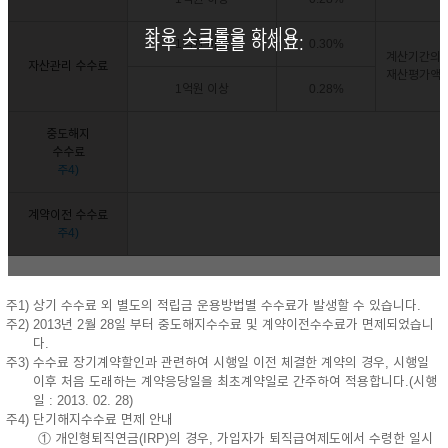
좌우 스크롤을 하세요.
좌우 스크롤을 하세요.
1억원 미만
0.30%
계산기간의 
자산관리 수수료
재산평가액 
1억원 이상
0.28%
중도해지
수수료
주4)
계약이전 수수료
주4)
주1) 상기 수수료 외 별도의 적립금 운용방법별 수수료가 발생할 수 있습니다.
주2) 2013년 2월 28일 부터 중도해지수수료 및 계약이전수수료가 면제되었습니
다.
주3) 수수료 장기계약할인과 관련하여 시행일 이전 체결한 계약의 경우, 시행일
이후 처음 도래하는 계약응당일을 최초계약일로 간주하여 적용합니다.(시행
일 : 2013. 02. 28)
주4) 단기해지수수료 면제 안내
① 개인형퇴직연금(IRP)의 경우, 가입자가 퇴직급여제도에서 수령한 일시