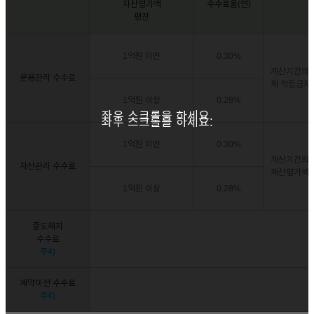
자산평가액
수수료율(연)
평잔
1억원 미만
0.30%
계산기간의 
운용관리 수수료
체 적립금자
1억원 이상
0.28%
좌우 스크롤을 하세요.
좌우 스크롤을 하세요.
1억원 미만
0.30%
계산기간의 
자산관리 수수료
재산평가액 
1억원 이상
0.28%
중도해지
수수료
주4)
계약이전 수수료
주4)