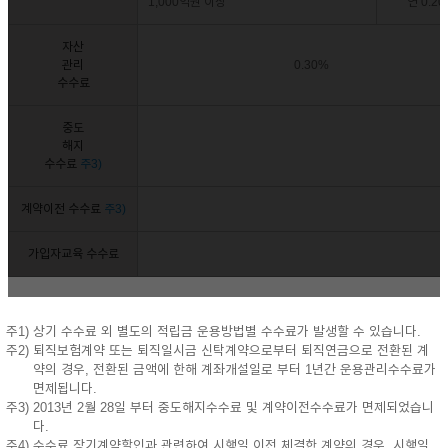
1,000억원 이상
연 0.2
자산
관리
0.30%
수수료
중도
해지
수수료
주3)
계약이전 수수료
주3)
가입자교육 수수료
주1) 상기 수수료 외 별도의 적립금 운용방법별 수수료가 발생할 수 있습니다.
주2) 퇴직보험계약 또는 퇴직일시금 신탁계약으로부터 퇴직연금으로 전환된 계
약의 경우, 전환된 금액에 한해 계좌개설일로 부터 1년간 운용관리수수료가
면제됩니다.
주3) 2013년 2월 28일 부터 중도해지수수료 및 계약이전수수료가 면제되었습니
다.
주4) 수수료 장기계약할인과 관련하여 시행일 이전 체결한 계약의 경우, 시행일