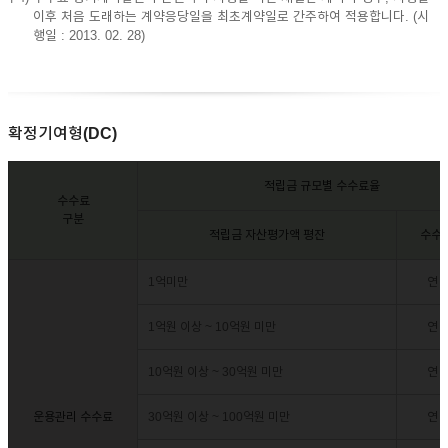
이후 처음 도래하는 계약응당일을 최초계약일로 간주하여 적용합니다. (시
행일 : 2013. 02. 28)
확정기여형(DC)
적립금 규모별 수수료율
수수료
구분
적립금 자산평가액 평잔
수수료
1억미만
연 0
1억원 이상 ~ 10억원 미만
연 0
10억원 이상 ~ 30억원 미만
연 0
운용관리 수수료
30억원 이상 ~ 100억원 미만
연 0