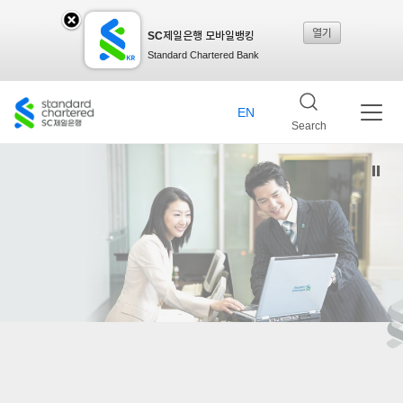
열기
SC제일은행 모바일뱅킹
SC
Standard Chartered Bank
제일
EN
Search
은행
모바
일뱅
킹레