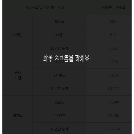
기업규모 및 적립기간
주1)
운용관리 수수료
초년도
525
소기업
2차년도
519
10년간 누계
6,597
좌우 스크롤을 하세요.
좌우 스크롤을 하세요.
초년도
3,200
중소
2차년도
3,168
기업
10년간 누계
40,211
초년도
54,000
대기업
2차년도
53,460
10년간 누계
678,564