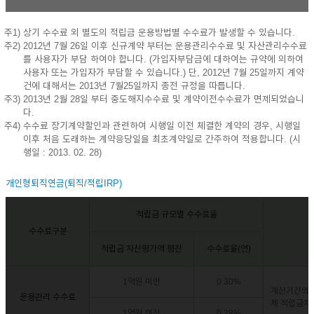
주1) 상기 수수료 외 별도의 적립금 운용방법별 수수료가 발생할 수 있습니다.
주2) 2012년 7월 26일 이후 신규계약 부터는 운용관리수수료 및 자산관리수수료
를 사용자가 부담 하여야 합니다. (가입자부담금에 대하여는 규약에 의하여
사용자 또는 가입자가 부담할 수 있습니다.) 단, 2012년 7월 25일까지 계약
건에 대해서는 2013년 7월25일까지 종전 규정을 따릅니다.
주3) 2013년 2월 28일 부터 중도해지수수료 및 계약이전수수료가 면제되었습니
다.
주4) 수수료 장기계약할인과 관련하여 시행일 이전 체결한 계약의 경우, 시행일
이후 처음 도래하는 계약응당일을 최초계약일로 간주하여 적용합니다. (시
행일 : 2013. 02. 28)
개인형퇴직연금(퇴직/적립IRP)
적립금 규모별 수수료율
수수료구분
적립금 자산평가액 평잔
수수료율(연)
1억원 미만
0.30%
계산기간의 
운용관리 수수료
체 적립금자
1억원 이상
0.28%