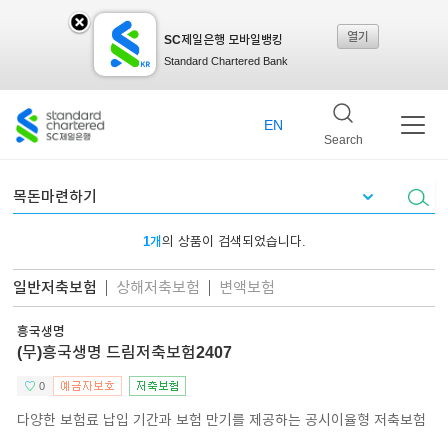
열기
SC제일은행 모바일뱅킹
SC
Standard Chartered Bank
제일
EN
Search
은행
1개
의 상품이 검색되었습니다.
모바
일반저축보험
상해저축보험
변액보험
흥국생명
일뱅
(무)흥국생명 드림저축보험2407
0
킹레
다양한 보험료 납입 기간과 보험 만기를 제공하는 공시이율형 저축보험