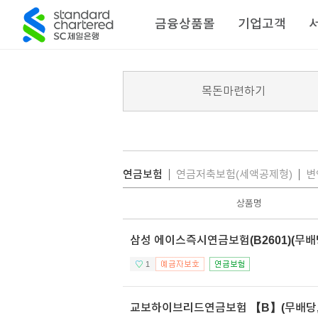
금융상품몰
기업고객
목돈마련하기
연금보험
연금저축보험(세액공제형)
변
상품명
삼성 에이스즉시연금보험(B2601)(무배
1
교보하이브리드연금보험 【B】(무배당,