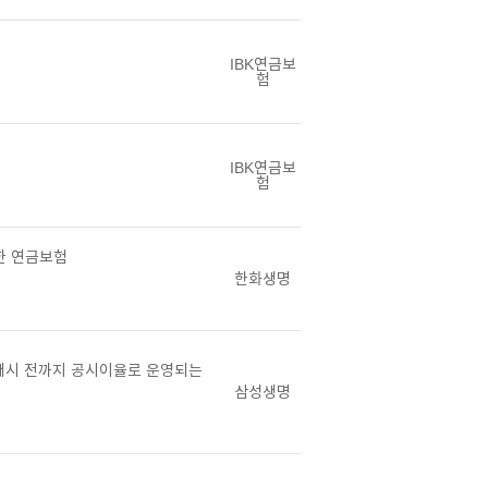
IBK연금보
험
IBK연금보
험
한 연금보험
한화생명
개시 전까지 공시이율로 운영되는
삼성생명