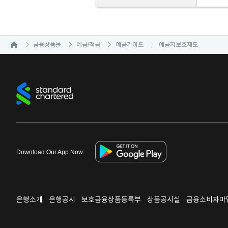
금융상품몰
예금/적금
예금가이드
예금자보호제도
Download Our App Now
은행소개
은행공시
보호금융상품등록부
상품공시실
금융소비자마