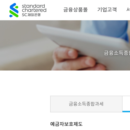
금융상품몰
기업고객
금융소득종
금융소득종합과세
예금자보호제도