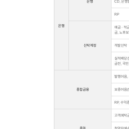
은행
CD, 은
RP
은행
예금 · 적
금, 노후
신탁계정
개발신탁
실적배당신
금전, 국민
발행어음, 
종합금융
보증어음(
RP, 수익
고객예탁금
증권
청약자예수