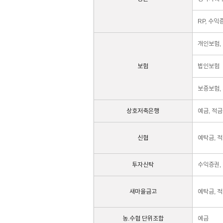
RP, 수익
개인보험,
보험
법인보험
보증보험,
상호저축은행
예금, 적금
신협
예탁금, 적
투자신탁
수익증권, 
새마을금고
예탁금, 
농.수협 단위조합
예금