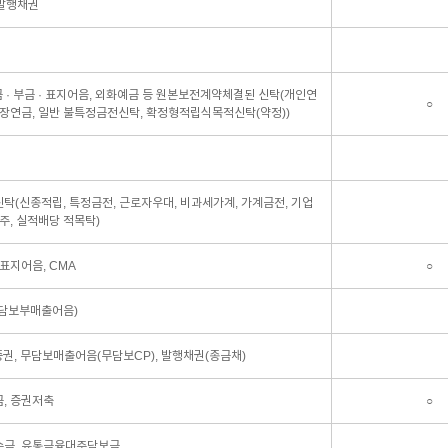
행발행채권
금 · 부금 · 표지어음, 외화예금 등 원본보전계약체결된 신탁(개인연
○
보장연금, 일반 불특정금전신탁, 확정형적립식목적신탁(약정))
탁(신종적립, 특정금전, 근로자우대, 비과세가계, 가계금전, 기업
주, 실적배당 적목탁)
표지어음, CMA
○
담보부매출어음)
증권, 무담보매출어음(무담보CP), 발행채권(종금채)
, 증권저축
○
금, 유통금융대주담보금