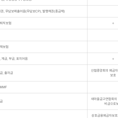
증권, 무담보매출어음(무담보CP), 발행채권(종금채)
 퇴직보험
○
 재보험
, 계금, 부금, 표지어음
○
신협중앙회의 예금
금, 출자금
보호
MMF
새마을금고연합회의
적금
비금으로
상호금융예금자보호