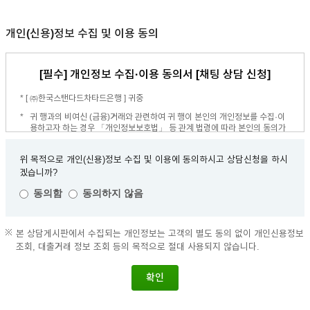
개인(신용)정보 수집 및 이용 동의
[필수] 개인정보 수집·이용 동의서 [채팅 상담 신청]
* [ ㈜한국스탠다드차타드은행 ] 귀중
귀 행과의 비여신 (금융)거래와 관련하여 귀 행이 본인의 개인정보를 수집·이
용하고자 하는 경우 「개인정보보호법」 등 관계 법령에 따라 본인의 동의가
필요합니다.
위 목적으로 개인(신용)정보 수집 및 이용에 동의하시고 상담신청을 하시
수집·이용 목적
겠습니까?
채팅 상담
동의함
동의하지 않음
보유 및 이용기간
본 상담게시판에서 수집되는 개인정보는 고객의 별도 동의 없이 개인신용정보
수집·이용에 관한 동의일로부터 상담거래 종료일까지 보유·이용
조회, 대출거래 정보 조회 등의 목적으로 절대 사용되지 않습니다.
위 보유 기간에서의 상담 거래 종료일이란 “신청하신 채팅상담 거래가 종료된
날”을 말합니다.
확인
채팅 상담 종료일 후에는 금융사고 조사, 분쟁 해결, 민원 처리, 법령상 의무이
행을 위한 목적으로만 보유·이용됩니다.