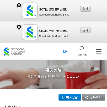
열기
SC제일은행 모바일뱅킹
SC
Standard Chartered Bank
제일
열기
SC제일은행 모바일뱅킹
SC
Standard Chartered Bank
은행
제일
EN
Search
모바
은행
채팅상담
채팅을 통해 상담 받으실 수 있습니다.
일뱅
모바
킹레
바로상담
공유하기
일뱅