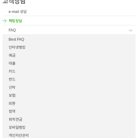
고객상담
이어
e-mail 상담
킹레
채팅상담
FAQ
창 닫
이어
Best FAQ
인터넷뱅킹
기
예금
창 닫
대출
카드
펀드
기
신탁
보험
외환
청약
퇴직연금
모바일뱅킹
개인자산관리