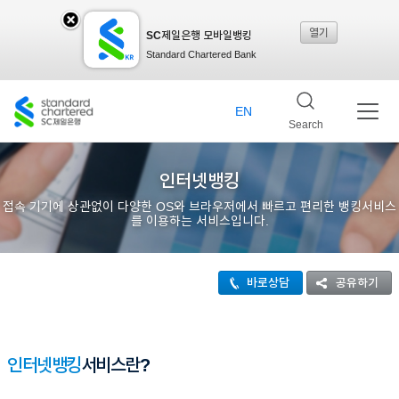
열기
SC제일은행 모바일뱅킹
SC
Standard Chartered Bank
제일
EN
Search
은행
인터넷뱅킹
접속 기기에 상관없이 다양한 OS와 브라우저에서 빠르고 편리한 뱅킹서비스
를 이용하는 서비스입니다.
모바
바로상담
공유하기
일뱅
인터넷뱅킹
킹레
서비스란?