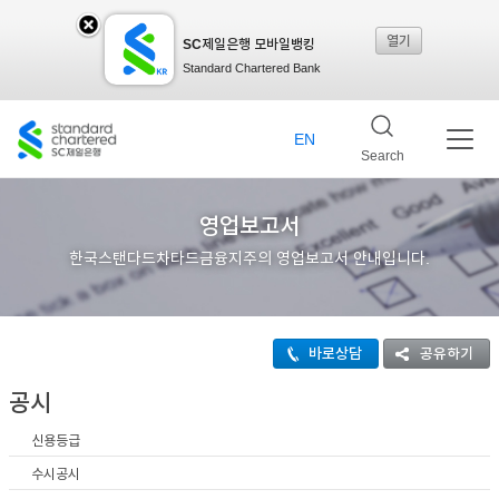
열기
SC제일은행 모바일뱅킹
SC
Standard Chartered Bank
제일
EN
Search
은행
영업보고서
한국스탠다드차타드금융지주의 영업보고서 안내입니다.
모바
바로상담
공유하기
일뱅
공시
신용등급
킹레
수시공시