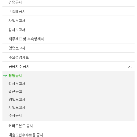
경영공시
이어
바젤III 공시
사업보고서
감사보고서
창 닫
재무제표 및 부속명세서
영업보고서
기
주요경영지표
금융지주 공시
경영공시
감사보고서
결산공고
영업보고서
사업보고서
수시공시
커버드본드 공시
대출모집수수료율 공시