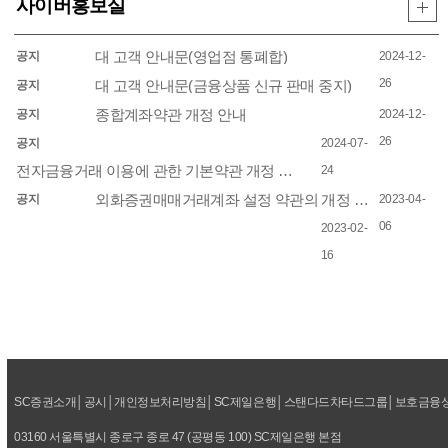
사이버홍보실
대 고객 안내문(영업점 통폐합)
공지
2024-12-
26
대 고객 안내문(금융상품 신규 판매 중지)
공지
종합계좌약관 개정 안내
공지
2024-12-
26
공지
2024-07-
전자금융거래 이용에 관한 기본약관 개정 안내
24
외화증권매매거래계좌 설정 약관의 개정 안내
공지
2023-04-
06
2023-02-
16
SC증권소개
│
공시
│
개인정보처리방침
│
SC제일은행
│
스탠다드차타드그룹
│
보호금융
03160 서울특별시 종로구 종로 47 (공평동 100) SC제일은행 본점