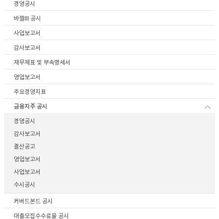
경영공시
이어
바젤III 공시
사업보고서
감사보고서
창 닫
재무제표 및 부속명세서
영업보고서
기
주요경영지표
금융지주 공시
경영공시
감사보고서
결산공고
영업보고서
사업보고서
수시공시
커버드본드 공시
대출모집수수료율 공시