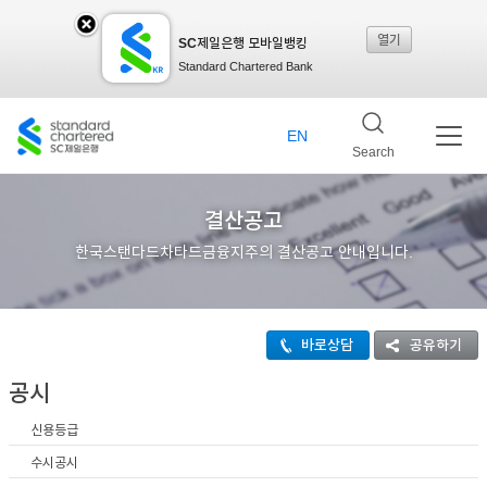
열기
SC제일은행 모바일뱅킹
SC
Standard Chartered Bank
제일
EN
Search
은행
결산공고
한국스탠다드차타드금융지주의 결산공고 안내입니다.
모바
바로상담
공유하기
일뱅
공시
신용등급
킹레
수시공시