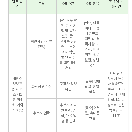
법적 근
보유 및 이
구분
수집 목적
수집 항목
거
용기간
본인여부 확
[필수] 이름,
인, 계약이
아이디, 휴
행 및 약관
대폰번호,
변경 등의
이메일, 경
회원가입 (서류
고지를 위한
력사항, 이
전형)
연락, 본인
력서, 학교,
의사 확인
학점, 생년
및 민원 등
월일, 성별,
의 고객불만
국적
처리
회원 탈퇴
개인정
시까지 또는
[필수] 생년
보보호
구직자 정보
채용종료일
회원정보 수정
월일, 성별,
법 제15
확인
로부터 180
국적
조 제1
일까지 『채
항 제4
용절차의 공
호 (계약
후보자의 지
정화에 관한
[필수] 이메
의 이행)
원결과, 면
법률』 제
후보자 연락
일, 휴대폰
접, 다음 일
11조
번호
정 등 안내