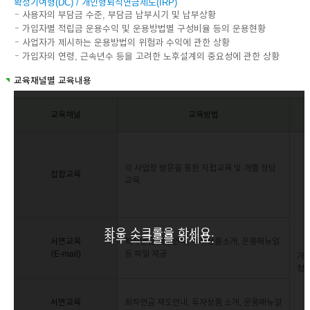
확정기여형(DC) / 개인형퇴직연금제도(IRP)
사용자의 부담금 수준, 부담금 납부시기 및 납부상황
가입자별 적립금 운용수익 및 운용방법별 구성비율 등의 운용현황
사업자가 제시하는 운용방법의 위험과 수익에 관한 상황
가입자의 연령, 근속년수 등을 고려한 노후설계의 중요성에 관한 상황
교육채널별 교육내용
교육채널
교육방법
각 사업장 방문을 통한 직접교육 및 개별 상담
집합교육
교육
좌우 스크롤을 하세요.
좌우 스크롤을 하세요.
서면교육
퇴직연금 제도안내, 투자상품소개, 운용매뉴얼
(E-mail)
등 파일 제공
가입
청 
서면교육
퇴직연금 제도안내, 투자상품 소개, 운용매뉴얼