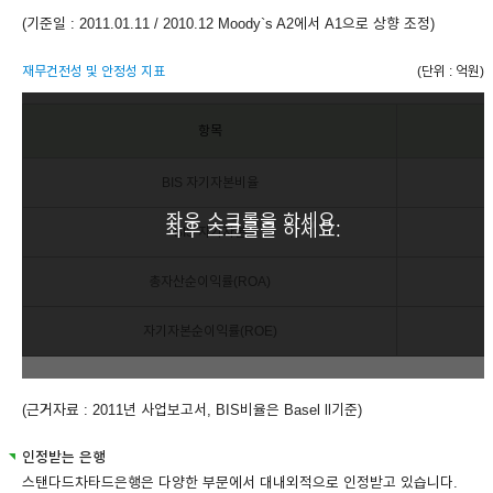
(기준일 : 2011.01.11 / 2010.12 Moody`s A2에서 A1으로 상향 조정)
재무건전성 및 안정성 지표
(단위 : 억원)
항목
BIS 자기자본비율
좌우 스크롤을 하세요.
좌우 스크롤을 하세요.
BIS 자기자본
총자산순이익률(ROA)
자기자본순이익률(ROE)
(근거자료 : 2011년 사업보고서, BIS비율은 Basel ll기준)
인정받는 은행
스탠다드차타드은행은 다양한 부문에서 대내외적으로 인정받고 있습니다.