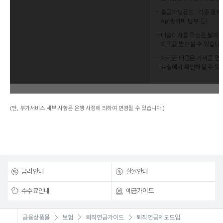
출금가능용도 : 각종 결제
Apt관리비 납부 등)
대출이자를 약정한 날에 납
이익을 받으실 수 있습니다
자세한 내용은 가까운 영
료실에서 확인하실 수 있습
(단, 부가서비스 세부 사항은 은행 사정에 의하여 변경될 수 있습니다.)
금리안내
환율안내
수수료안내
예금가이드
금융상품몰
보험
퇴직연금가이드
퇴직연금제도도입