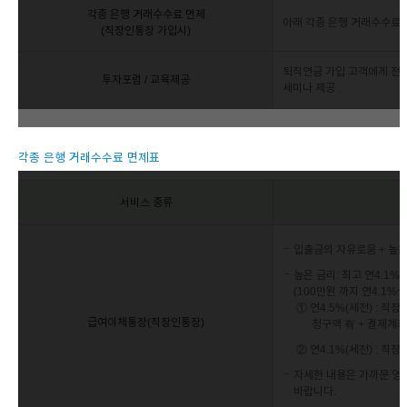
각종 은행 거래수수료 면제
아래 각종 은행 거래수수료 
(직장인통장 가입시)
퇴직연금 가입 고객에게 전문
투자포럼 / 교육제공
세미나 제공
각종 은행 거래수수료 면제표
서비스 종류
입출금의 자유로움 + 높은
높은 금리: 최고 연4.1%~
(100만원 까지 연4.1%~4
① 연4.5%(세전) : 
급여이체통장(직장인통장)
청구액 有 + 결제계
② 연4.1%(세전) : 직
자세한 내용은 가까운 
바랍니다.