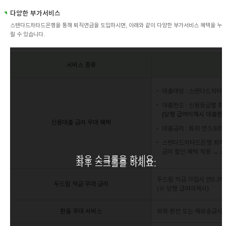
다양한 부가서비스
스탠다드차타드은행을 통해 퇴직연금을 도입하시면, 아래와 같이 다양한 부가서비스 혜택을 누
릴 수 있습니다.
서비스 종류
대출대상 : 스탠다드차타
대출한도 : 신용등급별 최
(당행 급여이체시 대출한도
신용대출 금리 우대 혜택
대출금리 : 최저 연 5.93%
스탠다드차타드은행 퇴직연금
금리 할인 혜택 적용 → 
좌우 스크롤을 하세요.
좌우 스크롤을 하세요.
두드림 적금 가입시 연0.3%
두드림 적금 우대 금리
(※ 당행 급여이체시)
환율 우대 서비스
외화 환전 또는 해외송금시 