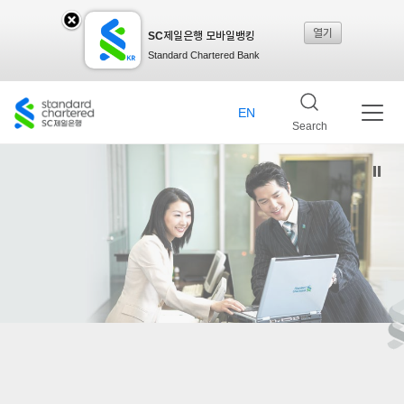
열기
SC제일은행 모바일뱅킹
SC
Standard Chartered Bank
제일
EN
Search
은행
모바
일뱅
킹레