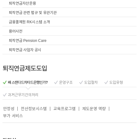
퇴직연금자산운용
퇴직연금 관련 법규 및 유관기관
금융결제원 RK시스템 소개
용어사전
퇴직연금 Pension Care
퇴직연금 사업자 공시
퇴직연금제도도입
왜 스탠다드차타드은행인가?
운영구조
도입절차
도입유형
과거근무기간의처리
안정성
전산정보시스템
교육프로그램
제도운영 역량
부가 서비스