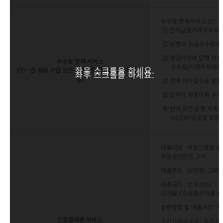
수수료 면제서비스 (단,
① 전자금융거래수수료 
② 당행내 송금수수료(창
③ 영업시간외 당행 자동
수수료 면제 서비스
수수료(타행이체제외
좌우 스크롤을 하세요.
(①~ ⑤ 계좌 가입 모든 고객 / ⑥ 급여이체고객에 한
좌우 스크롤을 하세요.
함)
④ 정액 자기앞수표 발행
⑤ 납부자 자동이체 수수
⑥ 전국 모든 은행 자동화
(시간외/공휴일 포함,
대출대상 : 직장인통장 
자동승인받은 고객
대출한도 : 50만원, 100
대출금리 : 연 8.63% ~ 9
(3개월 CD유통수익률 + 5.
상환방법 및 대출기간 : 마
드림결제론 서비스
조기상환수수료 / 취급수수료