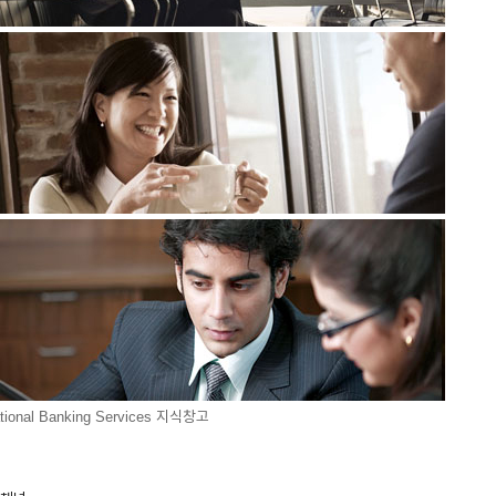
ational Banking Services
지식창고