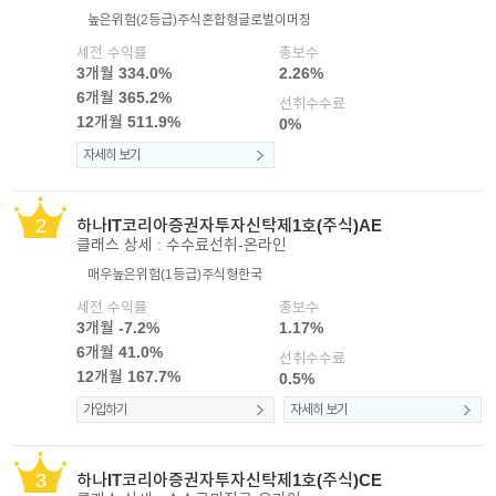
높은위험(2등급)
주식혼합형
글로벌이머징
이어
세전 수익률
총보수
3개월 334.0%
2.26%
6개월 365.2%
선취수수료
창 닫
12개월 511.9%
0%
자세히 보기
기
2
하나IT코리아증권자투자신탁제1호(주식)AE
클래스 상세 : 수수료선취-온라인
매우높은위험(1등급)
주식형
한국
세전 수익률
총보수
3개월 -7.2%
1.17%
6개월 41.0%
선취수수료
12개월 167.7%
0.5%
가입하기
자세히 보기
3
하나IT코리아증권자투자신탁제1호(주식)CE