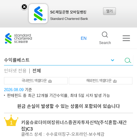
열기
SC제일은행 모바일뱅킹
SC
Standard Chartered Bank
제일
EN
Search
은행
인터넷 전용
전체
모바
국내펀드 엑셀다운
해외펀드 엑셀다운
2026.08.09
기준
판매펀드 중 최근 12개월 기간수익률, 최대 5일 시차 발생 가능
일뱅
원금 손실이 발생할 수 있는 상품이 포함되어 있습니다
1
키움슈로더이머징위너스증권자투자신탁(주식혼합-재간
킹레
접)C3
클래스 상세 : 수수료미징구-오프라인-보수체감