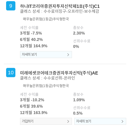
9
하나IT코리아증권자투자신탁제1호(주식)C1
클래스 상세 : 수수료미징구-오프라인-보수체감
매우높은위험(1등급)
주식형
한국
세전 수익률
총보수
3개월 -7.5%
2.30%
6개월 40.2%
선취수수료
12개월 164.9%
0%
자세히 보기
10
미래에셋코어테크증권자투자신탁(주식)AE
클래스 상세 : 수수료선취-온라인
매우높은위험(1등급)
주식형
한국
세전 수익률
총보수
3개월 -10.2%
1.09%
6개월 39.6%
선취수수료
12개월 163.9%
0.5%
가입하기
자세히 보기