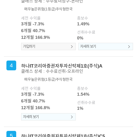
클래스 상세 : 수수료미징구-온라인
매우높은위험(1등급)
주식형
한국
세전 수익률
총보수
3개월 -7.3%
1.49%
6개월 40.7%
선취수수료
12개월 166.9%
0%
가입하기
자세히 보기
4
하나IT코리아증권자투자신탁제1호(주식)A
클래스 상세 : 수수료선취-오프라인
매우높은위험(1등급)
주식형
한국
세전 수익률
총보수
3개월 -7.3%
1.54%
6개월 40.7%
선취수수료
12개월 166.8%
1%
자세히 보기
5
하나IT코리아증권자투자신탁제1호(주식)C5