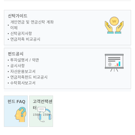
신탁가이드
개인연금 및 연금신탁 계좌
이체
신탁공지사항
연금저축 비교공시
펀드공시
투자설명서 / 약관
공시사항
자산운용보고서
연금저축펀드 비교공시
수탁회사보고서
펀드 FAQ
고객컨택센
터
1588 - 1599