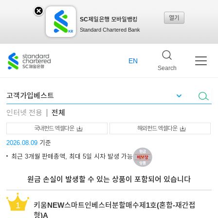
열기
SC제일은행 모바일뱅킹
SC
Standard Chartered Bank
제일
EN
Search
은행
인터넷 전용
전체
모바
국내펀드 엑셀다운
해외펀드 엑셀다운
2026.08.09
기준
최근 3개월 판매총액, 최대 5일 시차 발생 가능
일뱅
원금 손실이 발생할 수 있는 상품이 포함되어 있습니다
킹레
1
키움NEW스마트인베스터분할매수제1호(혼합-재간접
형)A