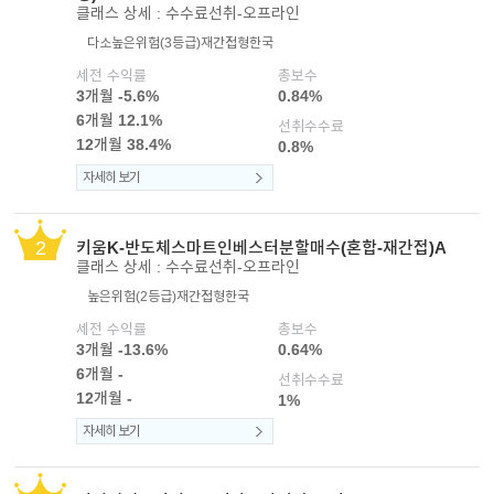
클래스 상세 : 수수료선취-오프라인
이어
다소높은위험(3등급)
재간접형
한국
세전 수익률
총보수
3개월 -5.6%
0.84%
창 닫
6개월 12.1%
선취수수료
12개월 38.4%
0.8%
자세히 보기
기
2
키움K-반도체스마트인베스터분할매수(혼합-재간접)A
클래스 상세 : 수수료선취-오프라인
높은위험(2등급)
재간접형
한국
세전 수익률
총보수
3개월 -13.6%
0.64%
6개월 -
선취수수료
12개월 -
1%
자세히 보기