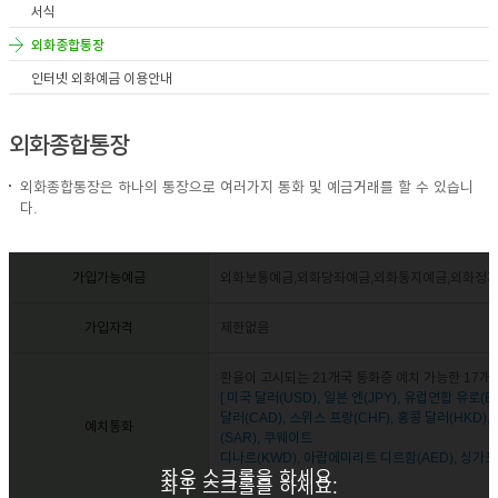
서식
외화종합통장
인터넷 외화예금 이용안내
외화종합통장
외화종합통장은 하나의 통장으로 여러가지 통화 및 예금거래를 할 수 있습니
다.
가입가능예금
외화보통예금,외화당좌예금,외화통지예금,외화정
가입자격
제한없음
환율이 고시되는 21개국 통화중 예치 가능한 17개
[ 미국 달러(USD), 일본 엔(JPY), 유럽연합 유로(E
달러(CAD), 스위스 프랑(CHF), 홍콩 달러(HKD)
예치통화
(SAR), 쿠웨이트
디나르(KWD), 아랍에미리트 디르함(AED), 싱가포르
좌우 스크롤을 하세요.
좌우 스크롤을 하세요.