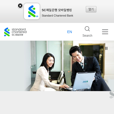
열기
SC제일은행 모바일뱅킹
SC
Standard Chartered Bank
제일
EN
Search
은행
모바
일뱅
킹레