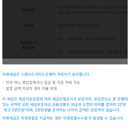
외화보통예금/외화당좌예금의 초입금은 제한없으나
예치한도
초입금은 미화 100불상당액 이상이며, 최고금액의
이자율
예금 종류별 약정 이자율 적용
개인 : 주민등록증, 여권, 외국인등록증 등
예금신규 시
필요서류
법인 : 사업자등록증 (명판사용시 - 명판제출증, 인
외화예금은 스탠다드차타드은행이 거래하기 유리합니다.
전국 어느 영업점에서나 입금 및 지급 거래 가능
일정 금액 이상의 경우 이율 우대
이 예금은 예금자보호법에 따라 예금보험공사가 보호하되, 보호한도는 본 은행에
있는 귀하의 모든 예금보호대상 금융상품의 원금과 소정의 이자를 합하여 1인당
"최고 5천만원"이며, 5천만원을 초과하는 나머지 금액은 보호하지 않습니다.
외화예금은 외화현찰로 지급하는 경우 '외화현찰수수료'가 발생할 수 있습니다.