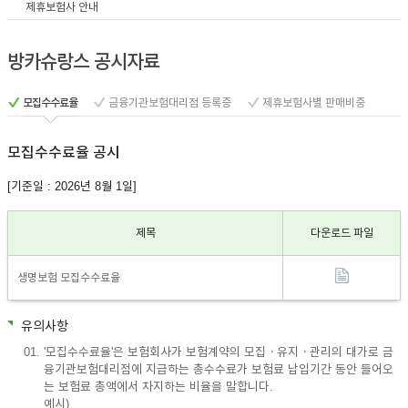
제휴보험사 안내
이어
방카슈랑스 공시자료
창 닫
모집수수료율
금융기관보험대리점 등록증
제휴보험사별 판매비중
모집수수료율 공시
기
[기준일 : 2026년 8월 1일]
제목
다운로드 파일
생명보험 모집수수료율
유의사항
'모집수수료율'은 보험회사가 보험계약의 모집ㆍ유지ㆍ관리의 대가로 금
융기관보험대리점에 지급하는 총수수료가 보험료 납입기간 동안 들어오
는 보험료 총액에서 차지하는 비율을 말합니다.
예시)