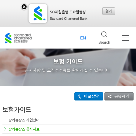
열기
SC제일은행 모바일뱅킹
SC
Standard Chartered Bank
제일
EN
Search
은행
보험 가이드
공시사항 및 모집수수료를 확인하실 수 있습니다.
모바
바로상담
공유하기
일뱅
보험가이드
방카슈랑스 가입안내
킹레
방카슈랑스 공시자료