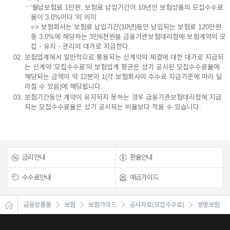
'월납보험료 1만원, 보험료 납입기간이 10년인 보험상품의 모집수수료
율이 3.0%이다.'의 의미
=> 보험회사는 보험료 납입기간(10년)동안 납입되는 보험료 120만원
중 3.0%에 해당하는 3만6천원을 금융기관보험대리점에 보험계약의 모
집・유지・관리의 대가로 지급한다.
보험업계에서 일반적으로 통용되는 신계약의 체결에 대한 대가로 지급되
는 신계약 '모집수수료'의 보험업계 평균은 상기 공시된 모집수수료율에
해당되는 금액의 약 12분의 1(각 보험회사의 수수료 지급기준에 따라 달
라질 수 있음)에 해당됩니다.
보험기간동안 계약이 유지되지 못하는 경우 금융기관보험대리점에 지급
되는 모집수수료율은 상기 공시되는 비율보다 적을 수 있습니다.
금리안내
환율안내
수수료안내
예금가이드
금융상품몰
보험
보험가이드
공시자료(모집수수료)
생명보험