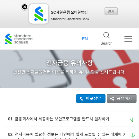
열기
SC제일은행 모바일뱅킹
SC
Standard Chartered Bank
제일
EN
Search
은행
전자금융 유의사항
안전한 전자금융거래 이용을 위하여 유의사항을 알려드립니다.
모바
바로상담
공유하기
일뱅
01. 금융회사에서 제공하는 보안프로그램을 반드시 설치하기
킹레
02. 전자금융에 필요한 정보는 타인에게 쉽게 노출될 수 있는 매체에 기