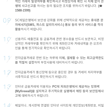
적인 거래의 발생여부를 확인하시고 비정상거래 확인 시 지체 없이 은
행에 사고신고
를 하시는 등의 필요한 조치를 위하시기 바랍니다.
(☎
1588-1599)
SC제일은행에서 보안성 강화를 위해 선택적으로 제공하는
휴대폰 문
자메세지(SMS, 퍼스트 알리미서비스) 통보 등의 부가 서비스를 적극
활용
하시기 바랍니다.
신용카드 매출전표 등 금융거래 관련 영수증을 반드시 보관하고, 비정
상적인 거래여부를 확인하기 위해 계좌잔고와 거래내역을 온·오프라
인을 통해 정기적으로 확인하시기 바랍니다.
전자금융거래로 한번 또는 하루에
이체, 결제할 수 있는 최고금액한도
를 적절히 설정
하여 부정사용에 대비하시기 바랍니다.
전자금융거래가 통신장애 등으로 중단된 경우 동 거래의 처리여부를
사후적으로 반드시 확인하시기 바랍니다.
인터넷 금융거래에 이용되는
PC에 저희은행에서 제공하는 방화벽
(Myfirewall)을 설치하고 주기적으로 실행해서 해킹 등의 보안침해사
고에 대비
하시기 바랍니다.
메일이나, 게시판에 연결된 인터넷 사이트에 개인정보(계좌번호, 비밀