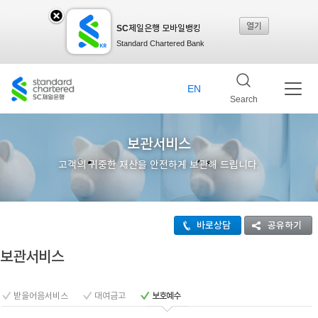
열기
SC제일은행 모바일뱅킹
SC
Standard Chartered Bank
제일
EN
Search
은행
보관서비스
고객의 귀중한 재산을 안전하게 보관해 드립니다.
모바
바로상담
공유하기
일뱅
보관서비스
킹레
받을어음서비스
대여금고
보호예수