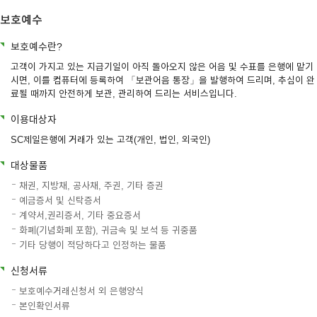
보호예수
이어
보호예수란?
고객이 가지고 있는 지급기일이 아직 돌아오지 않은 어음 및 수표를 은행에 맡기
창 닫
시면, 이를 컴퓨터에 등록하여 「보관어음 통장」을 발행하여 드리며, 추심이 완
료될 때까지 안전하게 보관, 관리하여 드리는 서비스입니다.
이용대상자
기
SC제일은행에 거래가 있는 고객(개인, 법인, 외국인)
대상물품
채권, 지방채, 공사채, 주권, 기타 증권
예금증서 및 신탁증서
계약서,권리증서, 기타 중요증서
화폐(기념화폐 포함), 귀금속 및 보석 등 귀중품
기타 당행이 적당하다고 인정하는 물품
신청서류
보호예수거래신청서 외 은행양식
본인확인서류