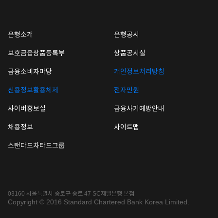
은행소개
은행공시
보호금융상품등록부
상품공시실
금융소비자마당
개인정보처리방침
신용정보활용체제
전자민원
사이버홍보실
금융사기예방안내
채용정보
사이트맵
스탠다드차타드그룹
03160 서울특별시 종로구 종로 47 SC제일은행 본점
Copyright © 2016 Standard Chartered Bank Korea Limited.