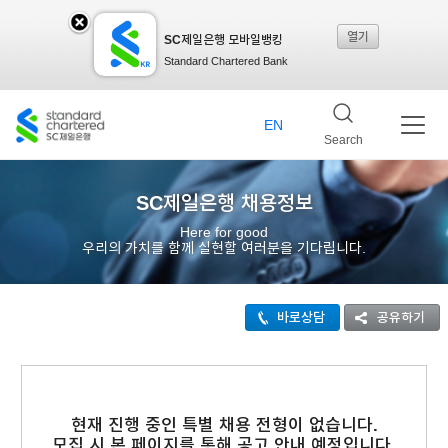
열기
SC제일은행 모바일뱅킹
SC
Standard Chartered Bank
제일
EN
Search
은행
SC제일은행 채용정보
Here for good
우리의 가치를 함께 실현할 여러분을 기다립니다.
모바
바로상담
공유하기
일뱅
킹레
현재 진행 중인 특별 채용 전형이 없습니다.
모집 시 본 페이지를 통해 공고 안내 예정입니다.