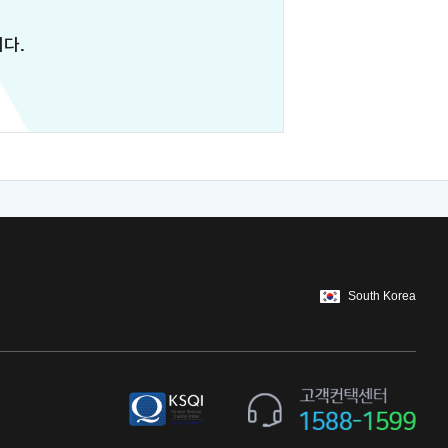
다.
South Korea