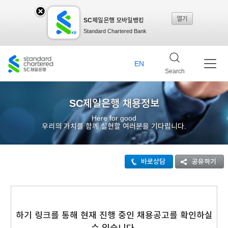
열기
SC제일은행 모바일뱅킹
SC
Standard Chartered Bank
제일
EN
Search
은행
SC제일은행 채용정보
Here for good
우리의 가치를 함께 실현할 여러분을 기다립니다.
모바
바로상담
공유하기
일뱅
킹레
하기 링크를 통해 현재 진행 중인 채용공고를 확인하실