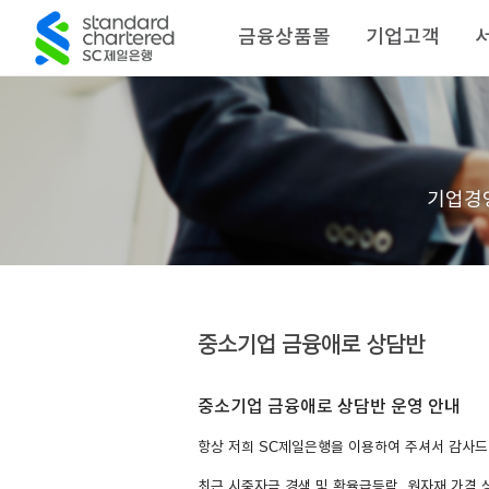
금융상품몰
기업고객
기업경
중소기업 금융애로 상담반
중소기업 금융애로 상담반 운영 안내
항상 저희 SC제일은행을 이용하여 주셔서 감사드
최근 시중자금 경색 및 환율급등락, 원자재 가격