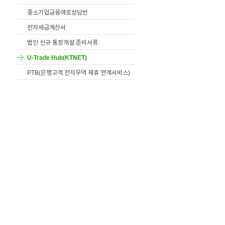
중소기업금융애로상담반
전자세금계산서
법인 신규 통장개설 준비서류
U-Trade Hub(KTNET)
PTB(은행고객 전자무역 제휴 연계서비스)