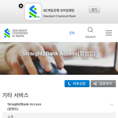
열기
SC제일은행 모바일뱅킹
SC
Standard Chartered Bank
제일
EN
Search
은행
Straight2Bank Access(펌뱅킹)
모바
바로상담
공유하기
일뱅
기타 서비스
Straight2Bank Access
킹레
(펌뱅킹)
소개