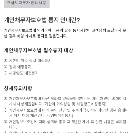
추심시 채무자 권리 내용
이어
개인채무자보호법 통지 안내란?
개인채무자보호법에 의거하여 다음의 필수 통지사항이 고객님께 도달하지 못
창 닫
한 경우 해당 게시로 통지를 갈음합니다.
개인채무자보호법 필수통지 대상
기
기한의 이익 상실 예정통지
경매 예정통지
채권양도 예정통지
상세유의사항
개인채무자보호법에 따른 계좌별 약정금액 3천만원 미만 채권이 홈페이지
게시 대상채권입니다.(기한의 이익상실 및 채권양도예정통지)
개인채무자보호법에 따라 본인 전입 및 주택가격 6억원 미만인 경우 홈페이
지 게시 대상 채권입니다.(경매예정통지)
개인정보보호법에 따라 상거래 종료 후 5년간 게시 후 관련 내용은 삭제됩
니다.