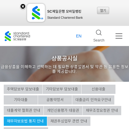
열기
SC제일은행 모바일뱅킹
SC
Standard Chartered Bank
제일
EN
Search
은행
상품공시실
금융상품을 이해하고 선택하는 데 필요한 상품설명서 및 약관 등 유용한 정보
를 제공합니다.
모바
주택담보부 담보대출
기타담보부 담보대출
신용대출
일뱅
기타대출
공통약정서
대출금리 인하요구안내
대출계약 철회권 안내
개인신용평가 대응권
채무조정요청권 안내
킹레
채무자보호법 통지 안내
채권추심업무 관련 안내