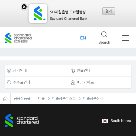
열기
SC제일은행 모바일뱅킹
SC
Standard Chartered Bank
제일
EN
Search
은행
금리안내
환율안내
모바
수수료안내
예금가이드
금융상품몰
대출
대출상품리스트
대출상품상세
일뱅
South Korea
킹레