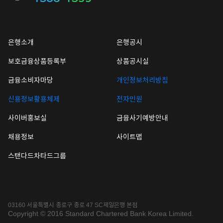
은행소개
은행공시
보호금융상품등록부
상품공시실
금융소비자마당
개인정보처리방침
신용정보활용체제
전자민원
사이버홍보실
금융사기예방안내
채용정보
사이트맵
스탠다드차타드그룹
03160 서울특별시 종로구 종로 47 SC제일은행 본점
Copyright © 2016 Standard Chartered Bank Korea Limited.