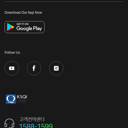
이어
Download Our App Now
창 닫
기
Follow Us