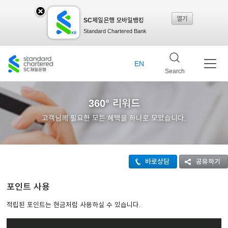
열기
SC제일은행 모바일뱅킹
SC
Standard Chartered Bank
제일
EN
Search
은행
360° 리워드
고객님께 필요한 모든 혜택을 하나로 모았습니다.
모바
바로상담
공유하기
일뱅
포인트 사용
적립된 포인트는 현금처럼 사용하실 수 있습니다.
킹레