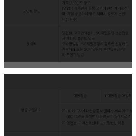
가족간 포인트 양도
(영업점 가족관계 등록 고객에 한하여 가능하
포인트 양도
며, 지점 방문하여 양도 처리시 양도자 본인
내점 필수)
영업점, 고객컨택센터: SC제일은행 본인입출
금 계좌에 포인트 입금
캐쉬백
모바일뱅킹 : SC제일은행에 등록된 신용카드
결제계좌 또는 SC제일은행 본인입출금계좌
에 포인트 입금
대한항공
1 대한항공 마일리지 
항공 마일리지
BC카드사에 대한항공 마일리지 제휴 카드 보유
(BC TOP을 통하여 대한항공 마일리지로 전환
영업점, 고객컨택센터, 모바일뱅킹 이용