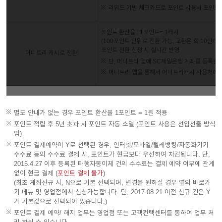
리워드 기반 체크카드로 포인트 사용시 포인트를
포인트 환산율 : 1포인트= 1캐시
(100포인트 단위로 전환 가능, 교환은 회 10만/일 
포인트 전환 신청 시 실시간 반영
머니트리 캐시로 전환
단, 머니트리 앱에 SC제일은행 계좌를 등록한
머니트리 앱을 통해서 머니트리캐시 사용처에서
별도 안내가 없는 경우 포인트 환산율 1포인트 = 1원 적용
포인트 적립 후 5년 초과 시 포인트 자동 소멸 (포인트 사용은 선입선출 방식
임)
포인트 결제예약이 Y로 선택된 경우, 인터넷/모바일/텔레뱅킹/자동화기기
수수료 등의 수수료 결제 시, 포인트가 현금보다 우선하여 차감됩니다. 단,
2015.4.27 이후 등록된 타행자동이체 건의 수수료는 결제 예약 여부에 관계
없이 현금 결제 (
포인트 결제 불가
)
(최초 계좌신규 시, N으로 기본 선택되며, 변경을 원하실 경우 옆의 바로가
기 메뉴 및 영업점에서 신청가능합니다. 단, 2017.08.21 이전 신규 건은 Y
가 기본값으로 선택되어 있습니다.)
포인트 결제 예약/ 해지 업무는 영업점 또는 고객컨택센터를 통하여 업무 처