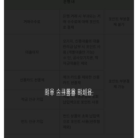
은행 내
이어
은행 거래 시 부과되는 거
포인트 부분결
거래수수료
래 수수료에 대해 포인트
제 불가
로 결제
창 닫
모기지, 신용대출의 대출
원리금 납부 시 포인트 사
대출이자
용 (개별대출만 가능)
기
※ 단, 공사모기지론, 학
자금대출은 제외
체크 카드를 제외한 신용
신용카드 선결제
포인트 부분결
카드 선결제
제 가능
좌우 스크롤을 하세요.
좌우 스크롤을 하세요.
적립식 적금상품의 초회
적금 신규 가입
납입액으로 포인트 사용
펀드 상품의 초회 납입액
펀드 신규 가입
으로 포인트 사용(선취형
제외)