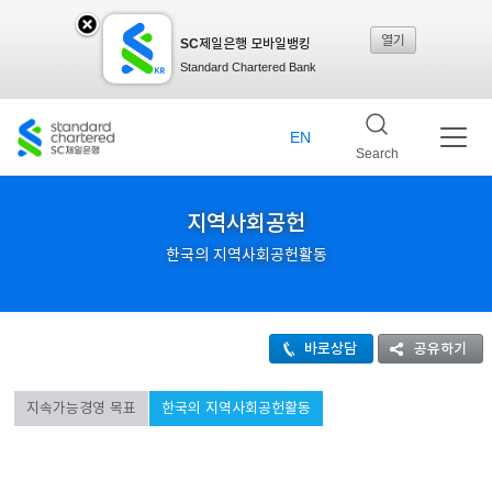
열기
SC제일은행 모바일뱅킹
SC
Standard Chartered Bank
제일
EN
Search
은행
지역사회공헌
한국의 지역사회공헌활동
모바
바로상담
공유하기
일뱅
지속가능경영 목표
한국의 지역사회공헌활동
킹레