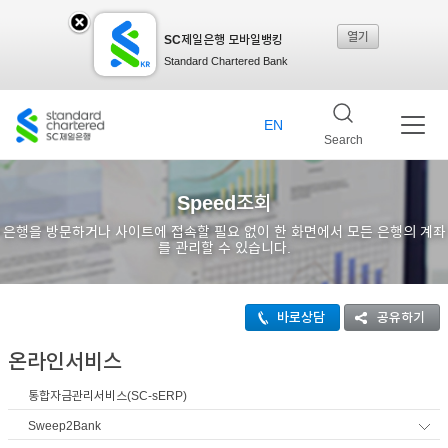
열기
SC제일은행 모바일뱅킹
SC
Standard Chartered Bank
제일
EN
Search
은행
Speed조회
은행을 방문하거나 사이트에 접속할 필요 없이 한 화면에서 모든 은행의 계좌
를 관리할 수 있습니다.
모바
바로상담
공유하기
일뱅
온라인서비스
통합자금관리서비스(SC-sERP)
킹레
Sweep2Bank