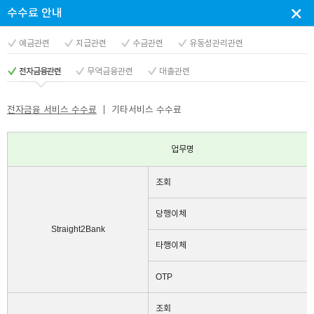
×
×
수수료 안내
닫
상
예금관련
지급관련
수금관련
유동성관리관련
전자금융관련
무역금융관련
대출관련
기
담
전자금융 서비스 수수료
기타서비스 수수료
신
업무명
조회
청
당행이체
Straight2Bank
타행이체
팝
OTP
조회
업