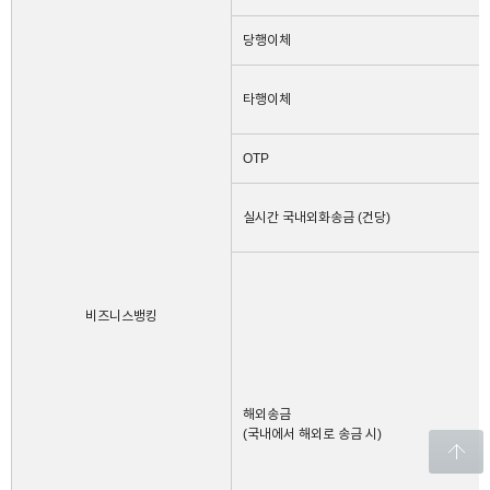
당행이체
창
타행이체
OTP
닫
실시간 국내외화송금 (건당)
기
비즈니스뱅킹
해외송금
(국내에서 해외로 송금 시)